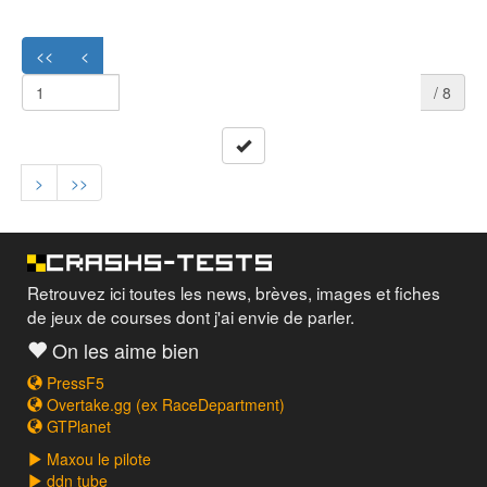
<<
<
/ 8
>
>>
Retrouvez ici toutes les news, brèves, images et fiches
de jeux de courses dont j'ai envie de parler.
On les aime bien
PressF5
Overtake.gg (ex RaceDepartment)
GTPlanet
Maxou le pilote
ddn tube