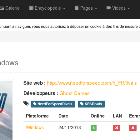
Galerie
Encyclopédie
Pages
Vidéos
ontinuant à naviguer, vous nous autorisez à déposer un cookie à des fins de mesure
ndows
http://www.needforspeed.com/fr_FR/rivals
Site web :
Ghost Games
Développeurs :
NeedForSpeedRivals
NFSRivals
Plateforme
Date
Online
LAN
Ecra
Windows
24/11/2013
8