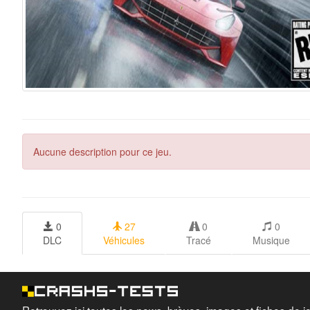
Aucune description pour ce jeu.
0
27
0
0
DLC
Véhicules
Tracé
Musique
Retrouvez ici toutes les news, brèves, images et fiches de j