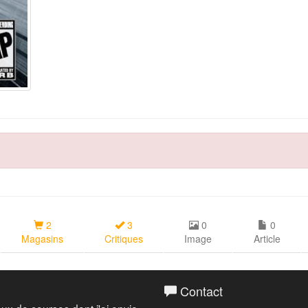
2
3
0
0
Magasins
Critiques
Image
Article
Contact
eux de courses dont j'ai envie