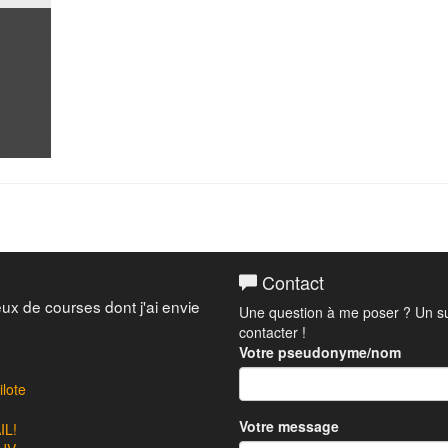
Contact
eux de courses dont j'ai envie
Une question à me poser ? Un su
contacter !
Votre pseudonyme/nom
lote
Votre message
L!