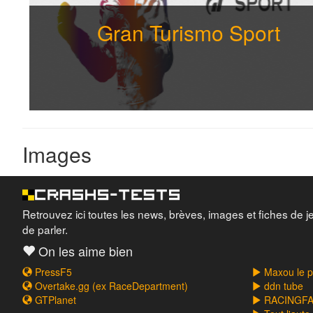
Gran Turismo Sport
Images
Retrouvez ici toutes les news, brèves, images et fiches de j
de parler.
On les aime bien
PressF5
Maxou le pi
Overtake.gg (ex RaceDepartment)
ddn tube
GTPlanet
RACINGFAI