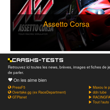
Assetto Corsa
Retrouvez ici toutes les news, brèves, images et fiches de j
de parler.
On les aime bien
PressF5
Maxou le pi
Overtake.gg (ex RaceDepartment)
ddn tube
GTPlanet
RACINGFAI
Tout l'auto