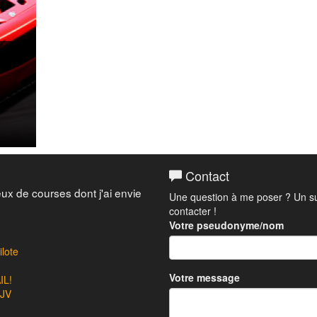
Contact
eux de courses dont j'ai envie
Une question à me poser ? Un su
contacter !
Votre pseudonyme/nom
lote
Votre message
L!
 JV