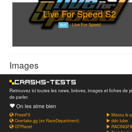
Live For Speed S2
-
Live For Speed
DLC
Images
Retrouvez ici toutes les news, brèves, images et fiches de j
de parler.
On les aime bien
PressF5
Maxou le pi
Overtake.gg (ex RaceDepartment)
ddn tube
GTPlanet
RACINGFAI