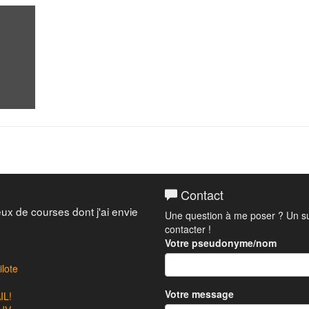
Contact
eux de courses dont j'ai envie
Une question à me poser ? Un su
contacter !
Votre pseudonyme/nom
lote
Votre message
L!