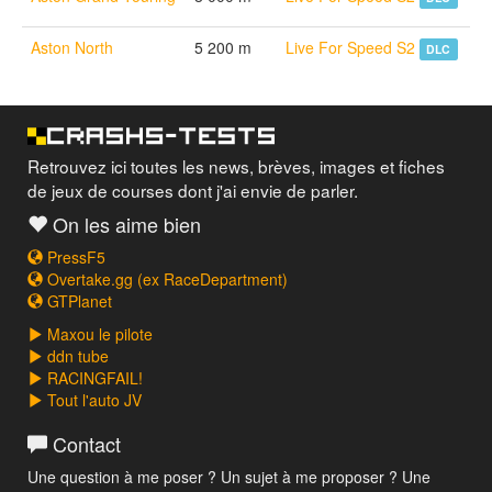
Aston North
5 200 m
Live For Speed S2
DLC
Retrouvez ici toutes les news, brèves, images et fiches
de jeux de courses dont j'ai envie de parler.
On les aime bien
PressF5
Overtake.gg (ex RaceDepartment)
GTPlanet
Maxou le pilote
ddn tube
RACINGFAIL!
Tout l'auto JV
Contact
Une question à me poser ? Un sujet à me proposer ? Une