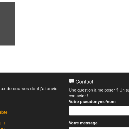
Contact
eux de courses dont j'ai envie
Une question à me poser ? Un su
contacter !
Votre pseudonyme/nom
lote
Votre message
L!