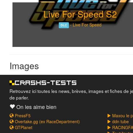
Live For Speed S2
-
Live For Speed
DLC
Images
Retrouvez ici toutes les news, brèves, images et fiches de j
de parler.
On les aime bien
PressF5
Maxou le pi
Overtake.gg (ex RaceDepartment)
ddn tube
GTPlanet
RACINGFAI